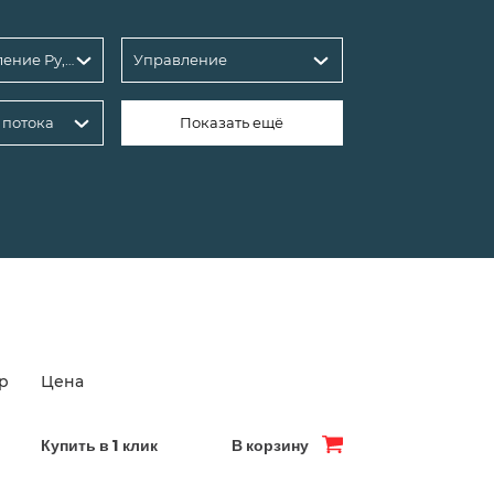
Условное давление Ру, бар: 25
Управление
 потока
Показать ещё
ар
Цена
Купить в 1 клик
В корзину