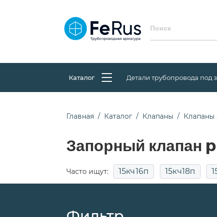
Каталог
Детали трубопровода под 
Главная
Каталог
Клапаны
Клапаны 
Запорный клапан p
15кч16п
15кч18п
1
Часто ищут:
15с52нж9
15с65нж
15с65нж д
Фильтр
Сильфонные
Фланцевые