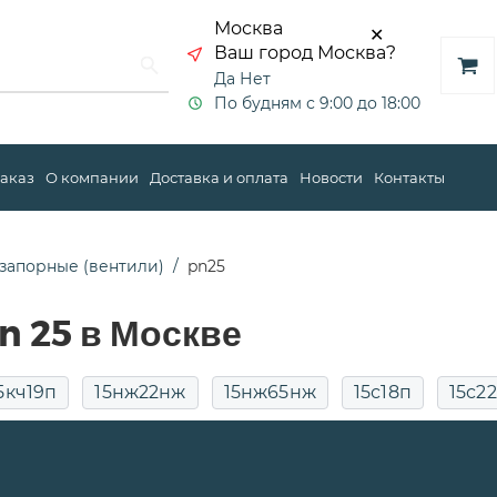
Москва
✕
Ваш город Москва?
Да
Нет
По будням с 9:00 до 18:00
заказ
О компании
Доставка и оплата
Новости
Контакты
запорные (вентили)
pn25
n 25 в Москве
5кч19п
15нж22нж
15нж65нж
15с18п
15с2
у50
15с65п
15с68нж
pn25
Для воды