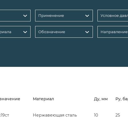
Применение
риала
Обозначение
Направление
значение
Материал
Ду, мм
Ру, б
19ст
Нержавеющая сталь
10
25