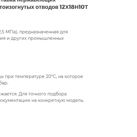
15с22нж проходной
тоизогнутых отводов 12Х18Н10Т
нержавеющи
цевый
15с22п
15с27нж
 приварку
15с52нж9
2,5 МПа), предназначенная для
ния и других промышленных
нж ду20
15с65нж ду200
15с65нж ду50
стальной
15с65нж фланцевый
ы при температуре 20°С, на которое
15с922нж
15ч14п
бар.
жается. Для точного подбора
69нж
22с32п
25ч945п
окументации на конкретную модель.
ду 25 ру 16
ду100
ду15
ду25 ру16 фланцевый
ду40 ру16
ДУ50