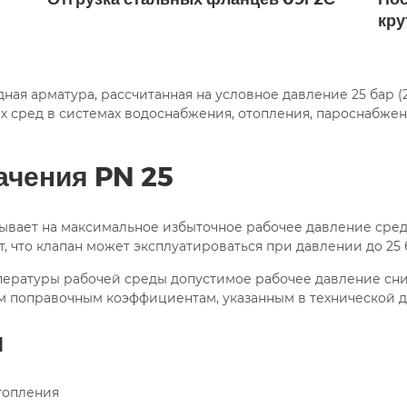
15с22нж ду32
15с22нж ду50
15с22нж ду80
кру
15с22нж стальной фланцевый
15с22нж флан
нцевый
15с52нж10
15с52нж11
15с52нж11 под
ная арматура, рассчитанная на условное давление 25 бар (
х сред в системах водоснабжения, отопления, пароснабже
100
15с65нж ду100 ру16
15с65нж ду15
15с65
15с65нж ду25 ру16 фланцевый
15с65нж ду40
ачения PN 25
15с65нж ду80
15с65нж ду80 ру16
15с65нж 
зывает на максимальное избыточное рабочее давление сред
5с68нж ду15
15с68нж ду25
15с68нж фланцевый
, что клапан может эксплуатироваться при давлении до 25 
пературы рабочей среды допустимое рабочее давление сни
ч14п ду150
15ч18п
15ч9п
22лс69нж
22нж
м поправочным коэффициентам, указанным в технической д
pn16
pn25
Автоматический
Для воды
я
20 муфтовый
ду200
ду25
ду25 муфтовый
топления
ду32 муфтовый
ду32 фланцевый
ду40