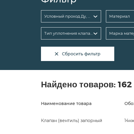
Условный проход Ду, мм
Материал
Тип уплотнения клапана
Марка мате
Сбросить фильтр
Найдено товаров:
162
Наименование товара
Обо
Клапан (вентиль) запорный
14нж