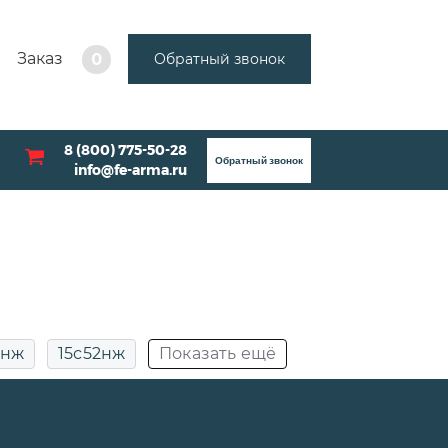
Заказ
Обратный звонок
0
8 (800) 775-50-28
Обратный звонок
info@fe-arma.ru
2нж
15с52нж
Показать ещё
ДУ50
Муфтовые