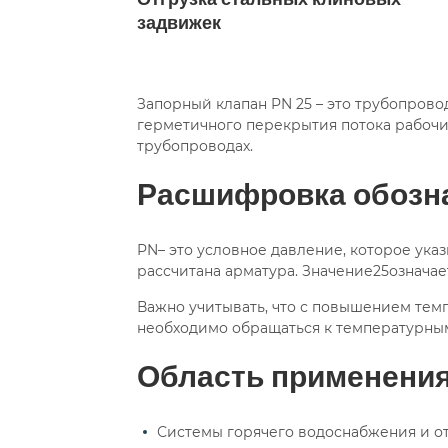
15с22нж ду25
15с22нж ду25 ру40
задвижек
15с22нж ру40
15с22нж стальной
15с51п
15с52нж
15с52нж фла
Запорный клапан PN 25 – это трубопровод
герметичного перекрытия потока рабочи
15с57нж
15с65нж
15с65нж ду
трубопроводах.
15с65нж ду25
15с65нж ду25 ру16
Расшифровка обозн
15с65нж ду50 ру16
15с65нж ду65
PN– это условное давление, которое ука
15с65п
15с66п
15с68нж
1
рассчитана арматура. Значение25означает
Важно учитывать, что с повышением тем
15ч14п ду100
15ч14п ду125
15
необходимо обращаться к температурны
25ч945п фланцевый
dn125 pn16
Область применени
ду15 ру160
ду150
ду20
ду
Системы горячего водоснабжения и о
ду25 фланцевый
ду300
ду32