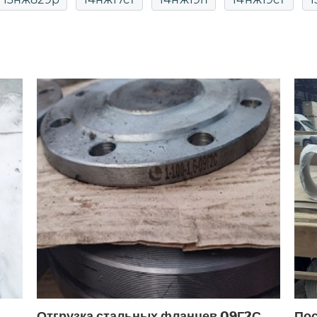
25
15кч16п
15кч16п ду50
15кч16п фланцевый
15кч16п1 ду50 ру25
15кч18п
15кч18п ду 20
15кч18п ду20 ру16
15кч18п ду25
15кч18п ду25 
овый
15кч18п проходной
15кч18п чугунный
п ду25
15кч19п ду25 ру16
15кч19п ду32
15кч19
5кч19п фланцевый
15кч19п чугунный фланцевый
22нж
15нж22п
15нж40п
15нж57нж
15нж5
15нж65нж ду50
15нж65п34
15нж66п
15
15с12п
15с13бк
15с13п
15с18нж
15с18нж 
15с22нж ду150 ру40
15с22нж ду20
15с22нж ду2
Отгрузка стальных фланцев 09Г2С
Пос