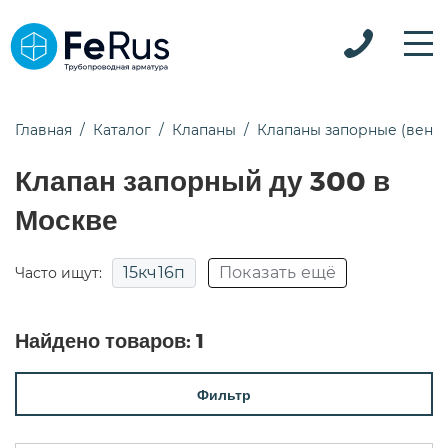
Главная
Каталог
Клапаны
Клапаны запорные (вент
Клапан запорный ду 300 в
Москве
15кч16п
Показать ещё
Часто ищут:
15кч18п
15кч19п
15нж22нж
Найдено товаров:
1
15нж65нж
15с18п
15с22нж
15с52нж
Фильтр
15с52нж9
15с65нж
15с65нж ду50
15с65п
15с68нж
pn25
Для воды