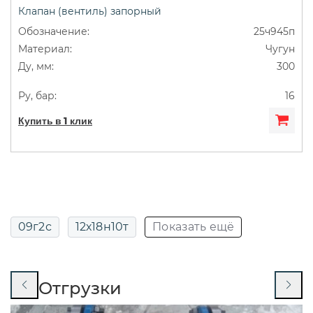
Клапан (вентиль) запорный
ДУ50
Муфтовые
Сильфонные
25ч945п
Чугун
Фланцевые
300
16
Купить в 1 клик
09г2с
12х18н10т
Показать ещё
13нж24ст
13нж829р
14нж17ст
Отгрузки
14нж19п
14нж19ст
15кч16нж