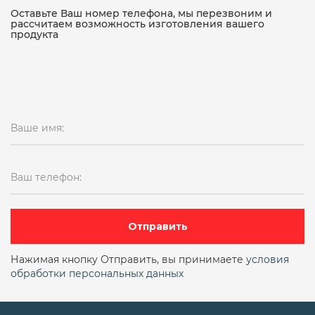
15кч18п чугунный
Оставьте Ваш номер телефона, мы перезвоним и
рассчитаем возможность изготовления вашего
продукта
15кч18п чугунный муфтовый
15кч19п
15кч19п ду 50
15кч19п ду25
15кч19п ду25 ру16
15кч19п ду32
Ваше имя:
15кч19п ду32 ру16
15кч19п ду50 ру16
15кч19п ду50 ру16 фланцевый
Ваш телефон:
15кч19п фланцевый
15кч19п чугунный фланцевый
15лс68нж
Отправить
15нж11бк
15нж13бк
15нж13бк ду6
Нажимая кнопку Отправить, вы принимаете
условия
обработки персональных данных
15нж22нж
15нж22п
15нж40п
15нж57нж
15нж58нж
15нж65нж