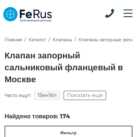
Главная
Каталог
Клапаны
Клапаны запорные (вент
Клапан запорный
сальниковый фланцевый в
Москве
15кч16п
Показать ещё
Часто ищут:
15кч18п
15кч19п
15нж22нж
Найдено товаров:
174
15нж65нж
15с18п
15с22нж
15с52нж
Фильтр
15с52нж9
15с65нж
15с65нж ду50