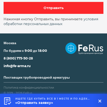
15кч19п чугунный фланцевый
15лс68нж
Отправить
15нж11бк
15нж13бк
15нж13бк ду6
Нажимая кнопку Отправить, вы принимаете
условия
обработки персональных данных
15нж22нж
15нж22п
15нж40п
15нж57нж
15нж58нж
15нж65нж
Москва
15нж65нж ду100
15нж65нж ду25
По будням с 9:00 до 18:00
15нж65нж ду50
15нж65п34
15нж66п
8 (800) 775-50-28
15нж68нж
15нж6бк
15нж6бк ду15
info@fe-arma.ru
15с10п
15с11п
15с12п
15с13бк
Поставщик трубопроводной арматуры
15с13п
15с18нж
15с18нж ду25
15с18п
Политика конфиденциальностии
© 2019 - 2026 FeRus
15с22нж
15с22нж ду100
15с22нж ду15
ИЩЕТЕ ГДЕ КУПИТЬ ВСЕ В 1 МЕСТЕ И ПО АДЕКВАТНОЙ ЦЕНЕ?
Не является публичной офертой
«Отправить заявку»
15с22нж ду150 ру40
15с22нж ду20