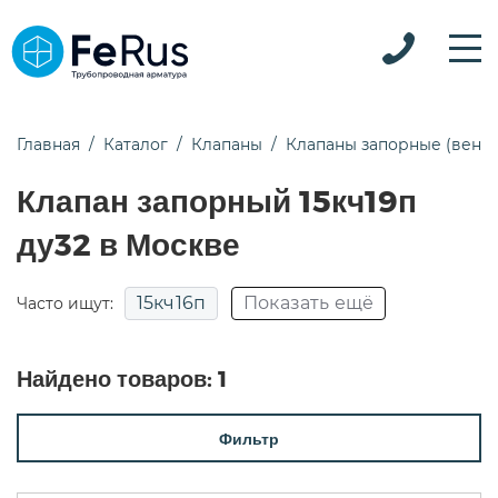
Главная
Каталог
Клапаны
Клапаны запорные (вент
Клапан запорный 15кч19п
ду32 в Москве
15кч16п
Показать ещё
Часто ищут:
15кч18п
15кч19п
15нж22нж
Найдено товаров:
1
15нж65нж
15с18п
15с22нж
15с52нж
Фильтр
15с52нж9
15с65нж
15с65нж ду50
15с65п
15с68нж
pn25
Для воды