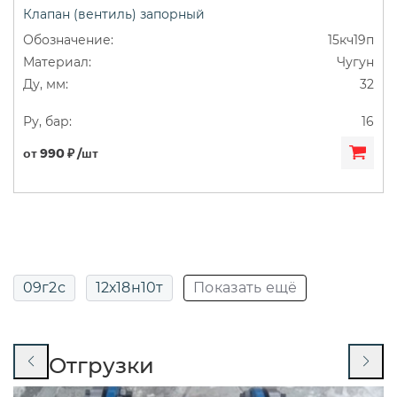
Клапан (вентиль) запорный
ДУ50
Муфтовые
Сильфонные
15кч19п
Чугун
Фланцевые
32
16
от 990 ₽ /шт
09г2с
12х18н10т
Показать ещё
13нж24ст
13нж829р
14нж17ст
Отгрузки
14нж19п
14нж19ст
15кч16нж