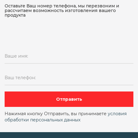
15кч18п чугунный
Оставьте Ваш номер телефона, мы перезвоним и
рассчитаем возможность изготовления вашего
продукта
15кч18п чугунный муфтовый
15кч19п
15кч19п ду 50
15кч19п ду25
15кч19п ду25 ру16
15кч19п ду32
Ваше имя:
15кч19п ду32 ру16
15кч19п ду50 ру16
15кч19п ду50 ру16 фланцевый
Ваш телефон:
15кч19п фланцевый
15кч19п чугунный фланцевый
15лс68нж
Отправить
15нж11бк
15нж13бк
15нж13бк ду6
Нажимая кнопку Отправить, вы принимаете
условия
обработки персональных данных
15нж22нж
15нж22п
15нж40п
15нж57нж
15нж58нж
15нж65нж