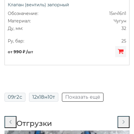
Клапан (вентиль) запорный
ДУ50
Муфтовые
Сильфонные
15кч16п1
Чугун
Фланцевые
32
25
от 990 ₽ /шт
09г2с
12х18н10т
Показать ещё
13нж24ст
13нж829р
14нж17ст
Отгрузки
14нж19п
14нж19ст
15кч16нж