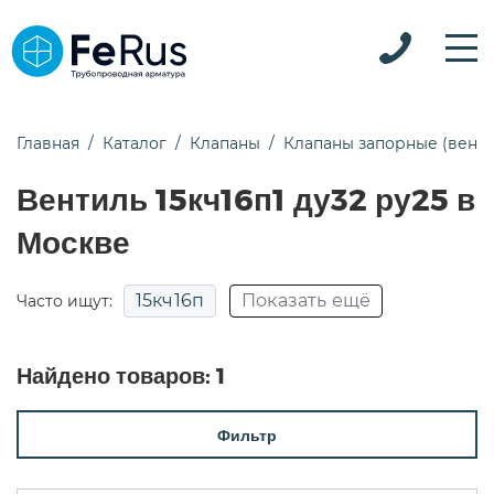
Главная
Каталог
Клапаны
Клапаны запорные (вент
Вентиль 15кч16п1 ду32 ру25 в
Москве
15кч16п
Показать ещё
Часто ищут:
15кч18п
15кч19п
15нж22нж
Найдено товаров:
1
15нж65нж
15с18п
15с22нж
15с52нж
Фильтр
15с52нж9
15с65нж
15с65нж ду50
15с65п
15с68нж
pn25
Для воды