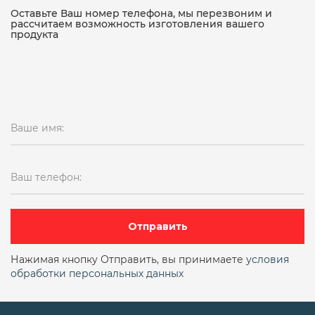
15кч18п чугунный
Оставьте Ваш номер телефона, мы перезвоним и
рассчитаем возможность изготовления вашего
продукта
15кч18п чугунный муфтовый
15кч19п
15кч19п ду 50
15кч19п ду25
15кч19п ду25 ру16
15кч19п ду32
Ваше имя:
15кч19п ду32 ру16
15кч19п ду50 ру16
15кч19п ду50 ру16 фланцевый
Ваш телефон:
15кч19п фланцевый
15кч19п чугунный фланцевый
15лс68нж
Отправить
15нж11бк
15нж13бк
15нж13бк ду6
Нажимая кнопку Отправить, вы принимаете
условия
обработки персональных данных
15нж22нж
15нж22п
15нж40п
15нж57нж
15нж58нж
15нж65нж