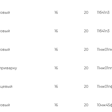
товый
16
20
11б41п3
товый
16
20
11б41п3
товый
16
20
11нж01п
приварку
16
20
11нж01п
нцевый
16
20
11нж01п
товый
16
20
10нж45