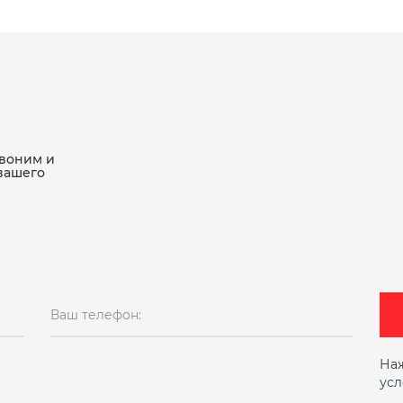
звоним и
вашего
Ваш телефон:
Наж
усл