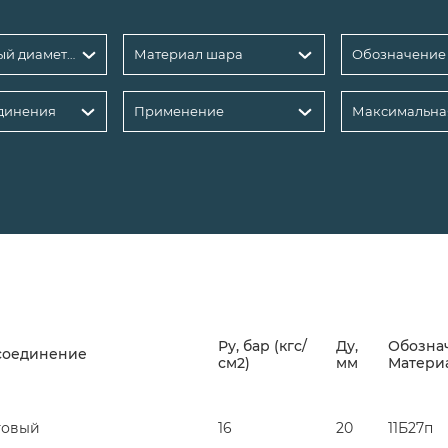
Номинальный диаметр DN, мм: 20
Материал шара
Обозначение
динения
Применение
Ру, бар (кгс/
Ду,
Обозна
соединение
см2)
мм
Матери
товый
16
20
11Б27п