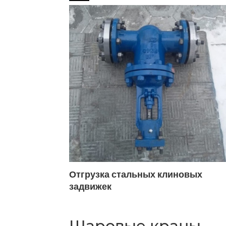
Муфтовые ДУ20
Муфтовые ДУ2
Под приварку ДУ 40
Под прива
Полнопроходной 25мм
Полноп
С электроприводом DN32
С эл
Фланцевые ДУ25
Фланцевые Д
 заглушек
Отгрузка стальных клиновых
задвижек
Шаровые краны