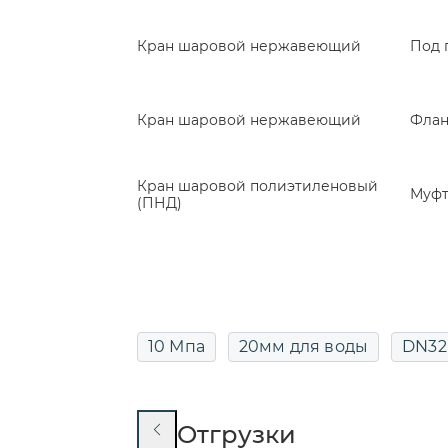
Кран шаровой нержавеющий
Под 
Кран шаровой нержавеющий
Фла
Кран шаровой полиэтиленовый
Муф
(ПНД)
10 Мпа
20мм для воды
DN32
ДУ15 PN16
ДУ15 для воды
ДУ
Отгрузки
ДУ25 РУ16
ДУ25 РУ40
ДУ32