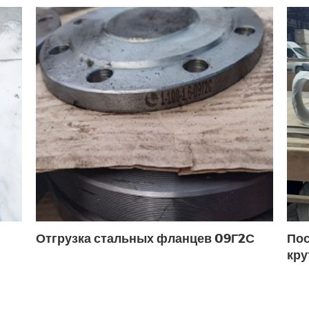
5
Муфтовые ДУ40
Муфтовый ДУ15
Муфтов
рку ДУ15
Под приварку ДУ25
Под приварку Д
роходные ДУ15
Полнопроходные муфтовые ДУ15
ектроприводом ДУ50
Фланцевые DN32
Фланц
У40
Фланцевый ДУ50 РУ16
Отгрузка стальных фланцев 09Г2С
Пос
кру