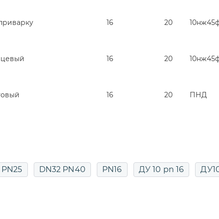
приварку
16
20
10нж45
нцевый
16
20
10нж45
товый
16
20
ПНД
 PN25
DN32 PN40
PN16
ДУ 10 pn 16
ДУ1
15 РУ40
ДУ16
ДУ20
ДУ20 PN16
ДУ20 PN
ДУ40
ДУ40
ДУ40 РУ40
ДУ50
ДУ50