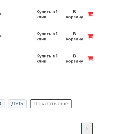
Купить в 1
В
фт
клик
корзину
Купить в 1
В
фт
клик
корзину
Купить в 1
В
клик
корзину
0
ДУ15
Показать ещё
25
ДУ20 PN40
ДУ25
ДУ50 PN16
ДУ50 РУ40