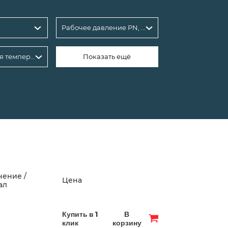
Рабочее давление PN, бар: 16
Максимальная температура рабочей среды, °С
Показать ещё
чение /
Цена
ал
Купить в 1
В
клик
корзину