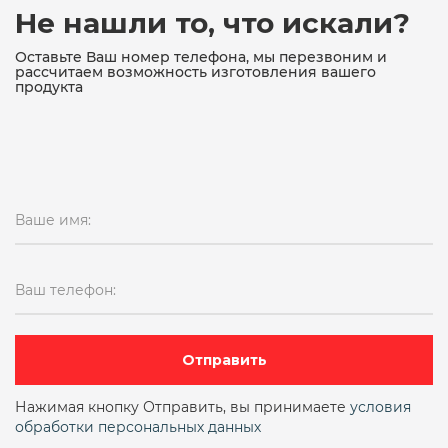
19ч16бр ДУ150
19ч21бр
19ч21бр ду100
Не нашли то, что искали?
19ч21бр ду100 ру16
19ч21бр ду150
Оставьте Ваш номер телефона, мы перезвоним и
рассчитаем возможность изготовления вашего
продукта
19ч21бр ду150 ру16
19ч21бр ДУ200
19ч21бр ду50
19ч21бр ДУ80
19ч21бр поворотный межфланцевый
Ваше имя:
19ч21бр поворотный однодисковый
19ч24бр
19ч24бр ду300
pn16
Ваш телефон:
двухстворчатый (аналог 19ч21бр)
Двухстворчатый межфланцевый
Отправить
Двухстворчатый чугунный
ду10
Нажимая кнопку Отправить, вы принимаете
условия
обработки персональных данных
ДУ100