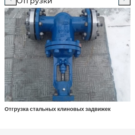
Отгрузки
19с17нж
19с38нж
19с38нж межфланцевый
19с38нж под приварку
19с38нж фланцевый
19с47нж
19с47нж ДУ400
19с53нж
19с53нж ду100 ру40
19с53нж ду50
19с53нж ду80
19с53нж ду80 ру40
19с76нж
19с76нж ду80 ру16
Отгрузка стальных клиновых задвижек
19с76нж поворотный
19с76нж поворотный фланцевый
19ч16бр